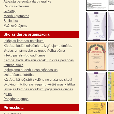
Atbalsta personāla darba grafiks
Palīgs skolēniem
Skolotāji
Mācību grāmatas
Bibliotēka
Pašnovērtējums
Skolas darba organizācija
Iekšējās kārtības noteikumi
Kārtība, kādā nodrošināma izglītojamo drošība
Skolas un pirmsskolas grupu rīcība bērna
infekcijas slimību gadījumos
Kārtība, kādā skolēnu vecāki un citas personas
uzturas skolā
Izglītojamo sūdzību iesniegšanas un
izskatīšanas kārtība
Kārtība, kā reģistrē skolēnu neierašanos skolā
Skolēnu mācību sasniegumu vērtēšanas kārtība
Iekšējās kārtības noteikumi pagarinātās dienas
grupā
Pagarinātā grupa
Pirmsskola