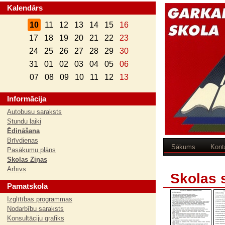
Kalendārs
10
11
12
13
14
15
16
17
18
19
20
21
22
23
24
25
26
27
28
29
30
31
01
02
03
04
05
06
07
08
09
10
11
12
13
Informācija
Autobusu saraksts
Stundu laiki
Ēdināšana
Brīvdienas
Sākums
Kont
Pasākumu plāns
Skolas Ziņas
Arhīvs
Skolas 
Pamatskola
Izglītības programmas
Nodarbību saraksts
Konsultāciju grafiks