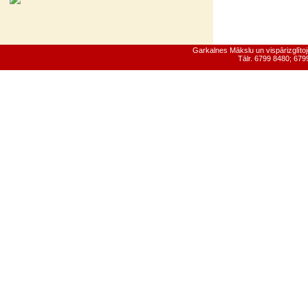
Garkalnes Mākslu un vispārizglīt
Tālr. 6799 8480; 67