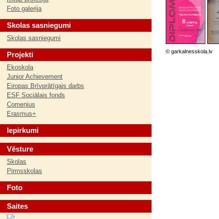
Foto galerija
Skolas sasniegumi
Skolas sasniegumi
© garkalnesskola.lv
Projekti
Ekoskola
Junior Achievement
Eiropas Brīvprātīgais darbs
ESF Sociālais fonds
Comenius
Erasmus+
Iepirkumi
Vēsture
Skolas
Pirmsskolas
Foto
Saites