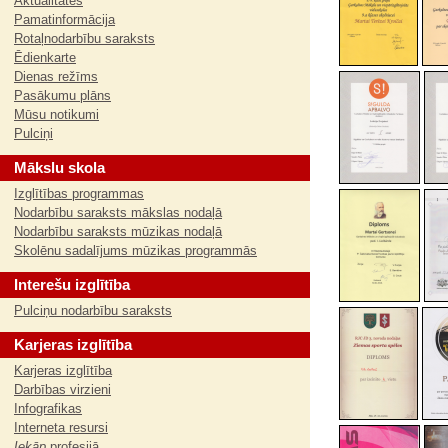
Aktualitātes
Pamatinformācija
Rotaļnodarbību saraksts
Ēdienkarte
Dienas režīms
Pasākumu plāns
Mūsu notikumi
Pulciņi
Mākslu skola
Izglītības programmas
Nodarbību saraksts mākslas nodaļā
Nodarbību saraksts mūzikas nodaļā
Skolēnu sadalījums mūzikas programmās
Interešu izglītība
Pulciņu nodarbību saraksts
Karjeras izglītība
Karjeras izglītība
Darbības virzieni
Infografikas
Interneta resursi
Iekāp
profesijā