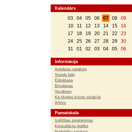
Kalendārs
03
04
05
06
07
08
09
10
11
12
13
14
15
16
17
18
19
20
21
22
23
24
25
26
27
28
29
30
31
01
02
03
04
05
06
Informācija
Autobusu saraksts
Stundu laiki
Ēdināšana
Brīvdienas
Vecākiem
Kā rīkoties krīzes situācijā
Arhīvs
Pamatskola
Izglītības programmas
Konsultāciju grafiks
Nodarbību saraksts