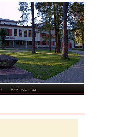
o
Piekļūstamība