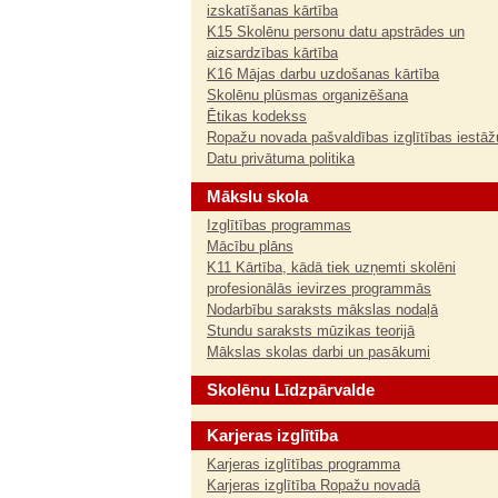
izskatīšanas kārtība
K15 Skolēnu personu datu apstrādes un
aizsardzības kārtība
K16 Mājas darbu uzdošanas kārtība
Skolēnu plūsmas organizēšana
Ētikas kodekss
Ropažu novada pašvaldības izglītības iestāž
Datu privātuma politika
Mākslu skola
Izglītības programmas
Mācību plāns
K11 Kārtība, kādā tiek uzņemti skolēni
profesionālās ievirzes programmās
Nodarbību saraksts mākslas nodaļā
Stundu saraksts mūzikas teorijā
Mākslas skolas darbi un pasākumi
Skolēnu Līdzpārvalde
Karjeras izglītība
Karjeras izglītības programma
Karjeras izglītība Ropažu novadā