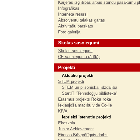
Karjeras izglītības ārpus stundu pasākumu p
Infografikas
Interneta resursi
Absolventu tālākās gaitas
Aktivitāšu pārskats
Foto galerija
Skolas sasniegumi
Skolas sasniegumi
CE sasniegumu rādītāji
Projekti
Aktuālie projekti
STEM projekti
STEM un pilsoniskā līdzdalība
StartIT "Tehnoloģiju bibliotēka"
Erasmus projekts
Roku rokā
Iekļaujoša mācību vide Co-Ile
KIVA
Iepriekš īstenotie projekti
Ekoskola
Junior Achievement
Eiropas Brīvprātīgais darbs