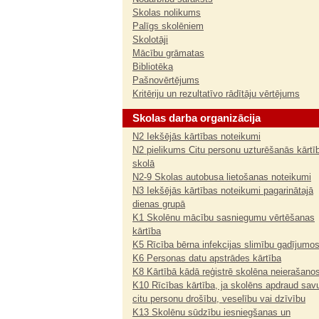
Skolas nolikums
Palīgs skolēniem
Skolotāji
Mācību grāmatas
Bibliotēka
Pašnovērtējums
Kritēriju un rezultatīvo rādītāju vērtējums
Skolas darba organizācija
N2 Iekšējās kārtības noteikumi
N2 pielikums Citu personu uzturēšanās kārtī
skolā
N2-9 Skolas autobusa lietošanas noteikumi
N3 Iekšējās kārtības noteikumi pagarinātajā
dienas grupā
K1 Skolēnu mācību sasniegumu vērtēšanas
kārtība
K5 Rīcība bērna infekcijas slimību gadījumo
K6 Personas datu apstrādes kārtība
K8 Kārtībā kādā reģistrē skolēna neierašano
K10 Rīcības kārtība, ja skolēns apdraud sav
citu personu drošību, veselību vai dzīvību
K13 Skolēnu sūdzību iesniegšanas un