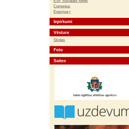
ESF Sociālais fonds
Comenius
Erasmus+
Iepirkumi
Vēsture
Skolas
Foto
Saites