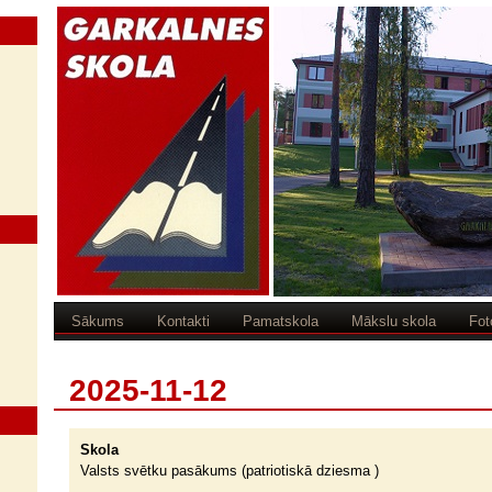
Sākums
Kontakti
Pamatskola
Mākslu skola
Fot
2025-11-12
Skola
Valsts svētku pasākums (patriotiskā dziesma )