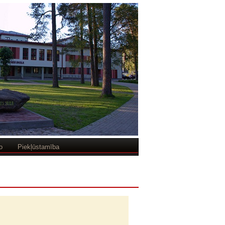
o
Piekļūstamība