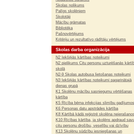
Skolas nolikums
Palīgs skolēniem
Skolotāji
Mācību grāmatas
Bibliotēka
Pašnovērtējums
Kritēriju un rezultatīvo rādītāju vērtējums
Skolas darba organizācija
N2 Iekšējās kārtības noteikumi
N2 pielikums Citu personu uzturēšanās kārtī
skolā
N2-9 Skolas autobusa lietošanas noteikumi
N3 Iekšējās kārtības noteikumi pagarinātajā
dienas grupā
K1 Skolēnu mācību sasniegumu vērtēšanas
kārtība
K5 Rīcība bērna infekcijas slimību gadījumo
K6 Personas datu apstrādes kārtība
K8 Kārtībā kādā reģistrē skolēna neierašano
K10 Rīcības kārtība, ja skolēns apdraud sav
citu personu drošību, veselību vai dzīvību
K13 Skolēnu sūdzību iesniegšanas un