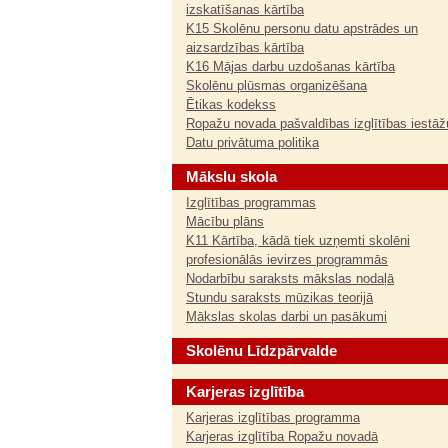
izskatīšanas kārtība
K15 Skolēnu personu datu apstrādes un
aizsardzības kārtība
K16 Mājas darbu uzdošanas kārtība
Skolēnu plūsmas organizēšana
Ētikas kodekss
Ropažu novada pašvaldības izglītības iestāž
Datu privātuma politika
Mākslu skola
Izglītības programmas
Mācību plāns
K11 Kārtība, kādā tiek uzņemti skolēni
profesionālās ievirzes programmās
Nodarbību saraksts mākslas nodaļā
Stundu saraksts mūzikas teorijā
Mākslas skolas darbi un pasākumi
Skolēnu Līdzpārvalde
Karjeras izglītība
Karjeras izglītības programma
Karjeras izglītība Ropažu novadā