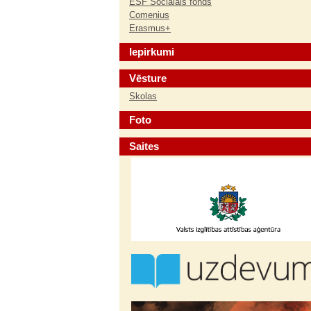
ESF Sociālais fonds
Comenius
Erasmus+
Iepirkumi
Vēsture
Skolas
Foto
Saites