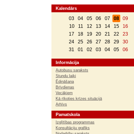
Kalendārs
03
04
05
06
07
08
09
10
11
12
13
14
15
16
17
18
19
20
21
22
23
24
25
26
27
28
29
30
31
01
02
03
04
05
06
Informācija
Autobusu saraksts
Stundu laiki
Ēdināšana
Brīvdienas
Vecākiem
Kā rīkoties krīzes situācijā
Arhīvs
Pamatskola
Izglītības programmas
Konsultāciju grafiks
Nodarbību saraksts