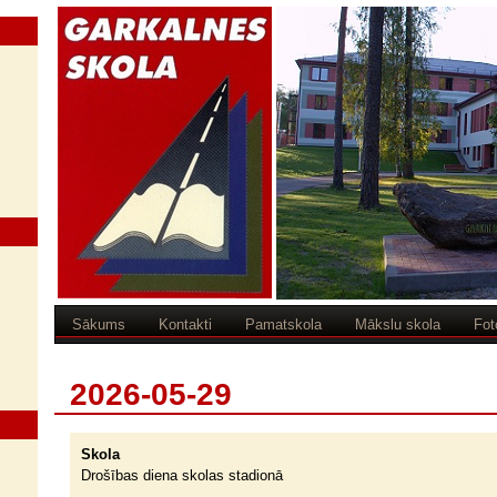
Sākums
Kontakti
Pamatskola
Mākslu skola
Fot
2026-05-29
Skola
Drošības diena skolas stadionā