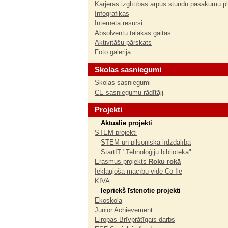
Karjeras izglītības ārpus stundu pasākumu p
Infografikas
Interneta resursi
Absolventu tālākās gaitas
Aktivitāšu pārskats
Foto galerija
Skolas sasniegumi
Skolas sasniegumi
CE sasniegumu rādītāji
Projekti
Aktuālie projekti
STEM projekti
STEM un pilsoniskā līdzdalība
StartIT "Tehnoloģiju bibliotēka"
Erasmus projekts
Roku rokā
Iekļaujoša mācību vide Co-Ile
KIVA
Iepriekš īstenotie projekti
Ekoskola
Junior Achievement
Eiropas Brīvprātīgais darbs