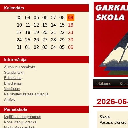
Kalendārs
03
04
05
06
07
08
09
10
11
12
13
14
15
16
17
18
19
20
21
22
23
24
25
26
27
28
29
30
31
01
02
03
04
05
06
Informācija
Autobusu saraksts
Stundu laiki
Ēdināšana
Brīvdienas
Sākums
Kont
Vecākiem
Kā rīkoties krīzes situācijā
2026-06
Arhīvs
Pamatskola
Izglītības programmas
Skola
Konsultāciju grafiks
Vasaras plenērs 
Nodarbību saraksts