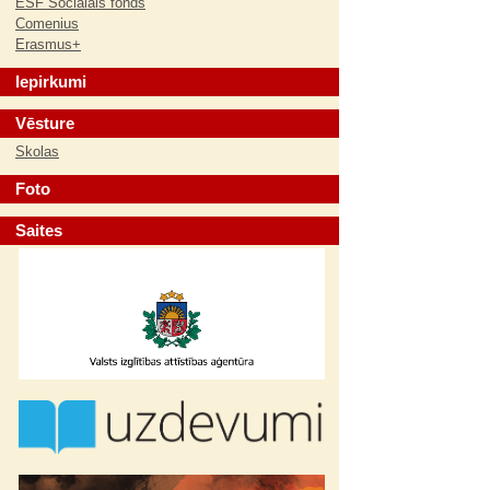
ESF Sociālais fonds
Comenius
Erasmus+
Iepirkumi
Vēsture
Skolas
Foto
Saites