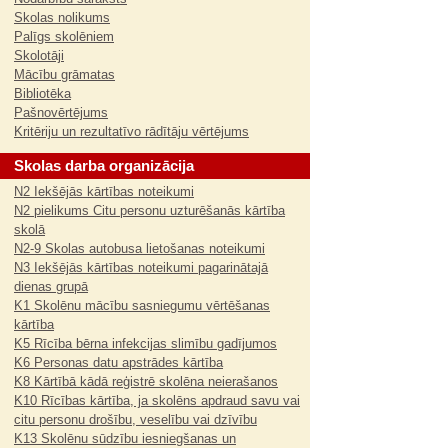
Skolas nolikums
Palīgs skolēniem
Skolotāji
Mācību grāmatas
Bibliotēka
Pašnovērtējums
Kritēriju un rezultatīvo rādītāju vērtējums
Skolas darba organizācija
N2 Iekšējās kārtības noteikumi
N2 pielikums Citu personu uzturēšanās kārtība
skolā
N2-9 Skolas autobusa lietošanas noteikumi
N3 Iekšējās kārtības noteikumi pagarinātajā
dienas grupā
K1 Skolēnu mācību sasniegumu vērtēšanas
kārtība
K5 Rīcība bērna infekcijas slimību gadījumos
K6 Personas datu apstrādes kārtība
K8 Kārtībā kādā reģistrē skolēna neierašanos
K10 Rīcības kārtība, ja skolēns apdraud savu vai
citu personu drošību, veselību vai dzīvību
K13 Skolēnu sūdzību iesniegšanas un