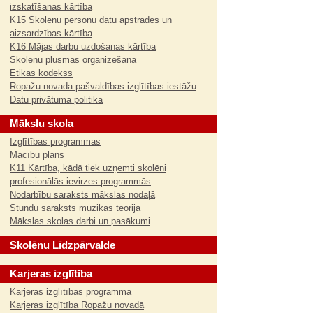
izskatīšanas kārtība
K15 Skolēnu personu datu apstrādes un
aizsardzības kārtība
K16 Mājas darbu uzdošanas kārtība
Skolēnu plūsmas organizēšana
Ētikas kodekss
Ropažu novada pašvaldības izglītības iestāžu
Datu privātuma politika
Mākslu skola
Izglītības programmas
Mācību plāns
K11 Kārtība, kādā tiek uzņemti skolēni
profesionālās ievirzes programmās
Nodarbību saraksts mākslas nodaļā
Stundu saraksts mūzikas teorijā
Mākslas skolas darbi un pasākumi
Skolēnu Līdzpārvalde
Karjeras izglītība
Karjeras izglītības programma
Karjeras izglītība Ropažu novadā