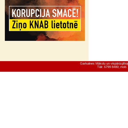
Garkalnes Mākslu un vispārizglīt
Tālr. 6799 8480; mob