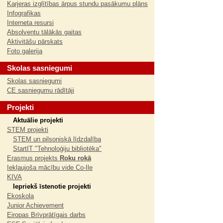
Karjeras izglītības ārpus stundu pasākumu plāns
Infografikas
Interneta resursi
Absolventu tālākās gaitas
Aktivitāšu pārskats
Foto galerija
Skolas sasniegumi
Skolas sasniegumi
CE sasniegumu rādītāji
Projekti
Aktuālie projekti
STEM projekti
STEM un pilsoniskā līdzdalība
StartIT "Tehnoloģiju bibliotēka"
Erasmus projekts
Roku rokā
Iekļaujoša mācību vide Co-Ile
KIVA
Iepriekš īstenotie projekti
Ekoskola
Junior Achievement
Eiropas Brīvprātīgais darbs