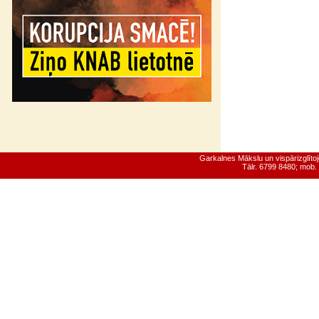
Garkalnes Mākslu un vispārizglīt
Tālr. 6799 8480; mob