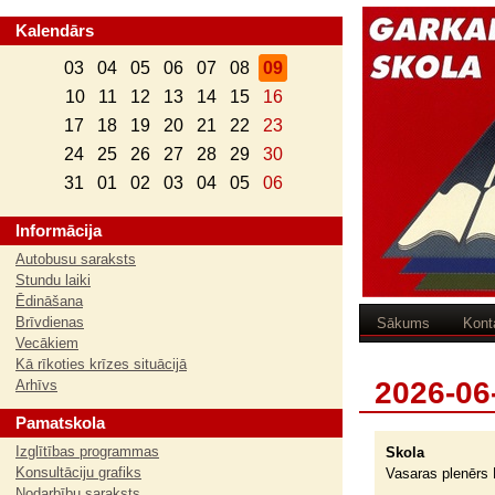
Kalendārs
03
04
05
06
07
08
09
10
11
12
13
14
15
16
17
18
19
20
21
22
23
24
25
26
27
28
29
30
31
01
02
03
04
05
06
Informācija
Autobusu saraksts
Stundu laiki
Ēdināšana
Brīvdienas
Sākums
Kont
Vecākiem
Kā rīkoties krīzes situācijā
2026-06
Arhīvs
Pamatskola
Izglītības programmas
Skola
Konsultāciju grafiks
Vasaras plenērs 
Nodarbību saraksts