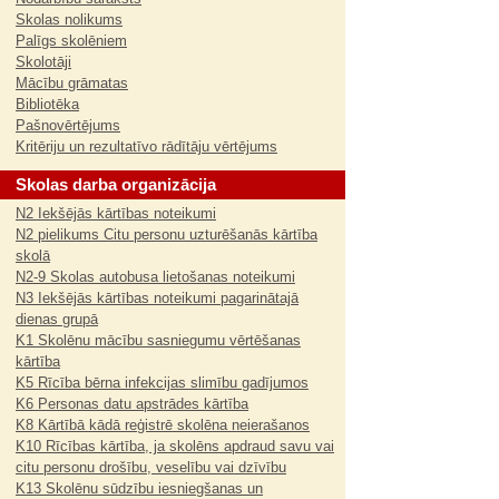
Skolas nolikums
Palīgs skolēniem
Skolotāji
Mācību grāmatas
Bibliotēka
Pašnovērtējums
Kritēriju un rezultatīvo rādītāju vērtējums
Skolas darba organizācija
N2 Iekšējās kārtības noteikumi
N2 pielikums Citu personu uzturēšanās kārtība
skolā
N2-9 Skolas autobusa lietošanas noteikumi
N3 Iekšējās kārtības noteikumi pagarinātajā
dienas grupā
K1 Skolēnu mācību sasniegumu vērtēšanas
kārtība
K5 Rīcība bērna infekcijas slimību gadījumos
K6 Personas datu apstrādes kārtība
K8 Kārtībā kādā reģistrē skolēna neierašanos
K10 Rīcības kārtība, ja skolēns apdraud savu vai
citu personu drošību, veselību vai dzīvību
K13 Skolēnu sūdzību iesniegšanas un