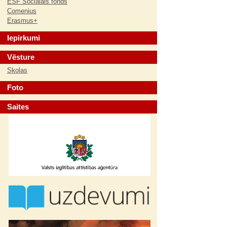
ESF Sociālais fonds
Comenius
Erasmus+
Iepirkumi
Vēsture
Skolas
Foto
Saites