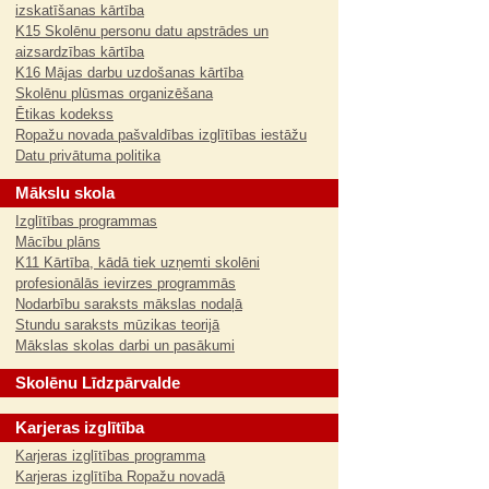
izskatīšanas kārtība
K15 Skolēnu personu datu apstrādes un
aizsardzības kārtība
K16 Mājas darbu uzdošanas kārtība
Skolēnu plūsmas organizēšana
Ētikas kodekss
Ropažu novada pašvaldības izglītības iestāžu
Datu privātuma politika
Mākslu skola
Izglītības programmas
Mācību plāns
K11 Kārtība, kādā tiek uzņemti skolēni
profesionālās ievirzes programmās
Nodarbību saraksts mākslas nodaļā
Stundu saraksts mūzikas teorijā
Mākslas skolas darbi un pasākumi
Skolēnu Līdzpārvalde
Karjeras izglītība
Karjeras izglītības programma
Karjeras izglītība Ropažu novadā