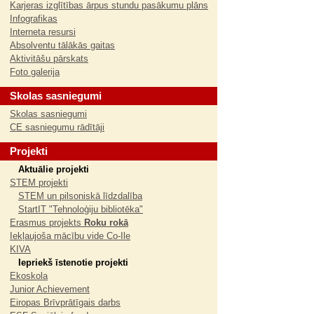
Karjeras izglītības ārpus stundu pasākumu plāns
Infografikas
Interneta resursi
Absolventu tālākās gaitas
Aktivitāšu pārskats
Foto galerija
Skolas sasniegumi
Skolas sasniegumi
CE sasniegumu rādītāji
Projekti
Aktuālie projekti
STEM projekti
STEM un pilsoniskā līdzdalība
StartIT "Tehnoloģiju bibliotēka"
Erasmus projekts
Roku rokā
Iekļaujoša mācību vide Co-Ile
KIVA
Iepriekš īstenotie projekti
Ekoskola
Junior Achievement
Eiropas Brīvprātīgais darbs